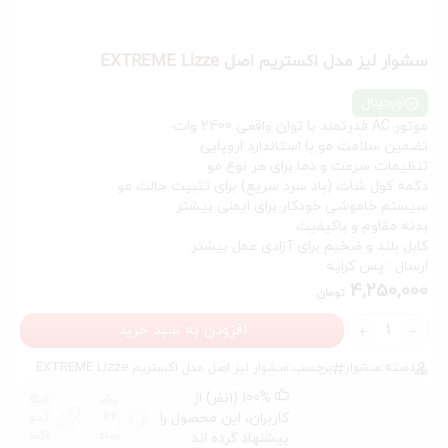
سشوار لیز مدل اکستریم اصل EXTREME Lizze
اورجینال
موتور AC قدرتمند با توان واقعی 2400 وات
تضمین سلامت مو با استاندارد اروپایی
تنظیمات سرعت و دما برای هر نوع مو
دکمه کول شات (باد سرد سریع) برای تثبیت حالت مو
سیستم خاموشی خودکار برای ایمنی بیشتر
بدنه مقاوم و باکیفیت
کابل بلند و ضخیم برای آزادی عمل بیشتر
ارسال : پس کرایه
4,250,000
تومان
افزودن به سبد خرید
دسته:
سشوار
برچسب:
سشوار لیز اصل مدل اکستریم EXTREME Lizze
100% (1نفر) از
پشتیانی
امکان
کاربران، این محصول را
24
تحویل
ساعته
اکسپرس
پیشنهاد کرده اند