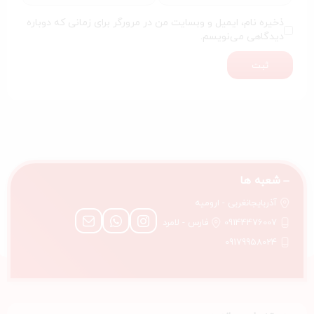
ذخیره نام، ایمیل و وبسایت من در مرورگر برای زمانی که دوباره
دیدگاهی می‌نویسم.
ثبت
شعبه ها
آذربایجانغربی - ارومیه
09144476007
فارس - لامرد
09179958024