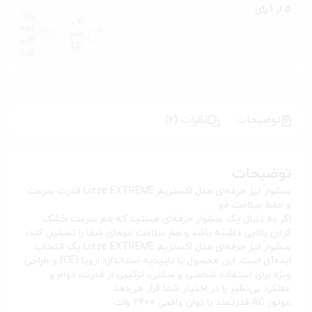
5 از 1 رای
پرداخت
7 روز
توسط
ضمانت
کلیه
بازگشت
کارتها
توضیحات
نظرات (2)
توضیحات
سشوار لیز حرفه‌ای مدل اکستریم Lizze EXTREME قدرت سرعت
و حفظ سلامت مو
اگر به دنبال یک سشوار حرفه‌ای هستید که هم سرعت خشک
کردن بالایی داشته باشد و هم سلامت موهای شما را تضمین کند،
سشوار لیز حرفه‌ای مدل اکستریم Lizze EXTREME یک انتخاب
ایده‌آل است. این محصول با تاییدیه استاندارد اروپا (CE) و طراحی
ویژه برای استفاده شخصی و سالنی، ترکیبی از قدرت، دوام و
عملکرد بی‌نظیر را در اختیار شما قرار می‌دهد.
موتور AC قدرتمند با توان واقعی 2400 وات