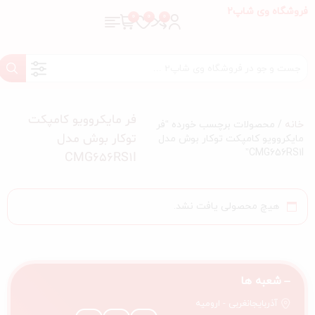
فروشگاه وی شاپ2
فر مایکروویو کامپکت
خانه
/ محصولات برچسب خورده “فر
توکار بوش مدل
مایکروویو کامپکت توکار بوش مدل
CMG656RS1I”
CMG656RS1I
هیچ محصولی یافت نشد.
شعبه ها
آذربایجانغربی - ارومیه