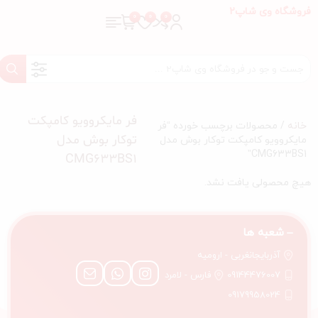
فروشگاه وی شاپ2
فر مایکروویو کامپکت
خانه
/ محصولات برچسب خورده “فر
توکار بوش مدل
مایکروویو کامپکت توکار بوش مدل
CMG633BS1”
CMG633BS1
هیچ محصولی یافت نشد.
شعبه ها
آذربایجانغربی - ارومیه
09144476007
فارس - لامرد
09179958024